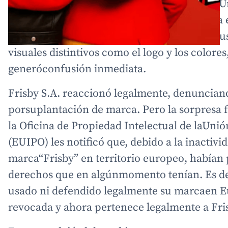
España S.L.
registró la marca “Frisby” en la 
Este hecho encendió lasalarmas: la empresa 
adoptó el mismo nombre, sino que tambiénu
visuales distintivos como el logo y los colores
generóconfusión inmediata.
Frisby S.A. reaccionó legalmente, denunciand
porsuplantación de marca. Pero la sorpresa
la Oficina de Propiedad Intelectual de laUni
(EUIPO) les notificó que, debido a la inactivid
marca“Frisby” en territorio europeo, habían 
derechos que en algúnmomento tenían. Es de
usado ni defendido legalmente su marcaen E
revocada y ahora pertenece legalmente a Fri