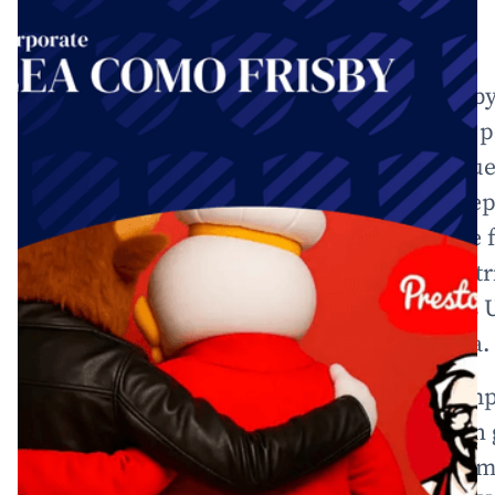
INTRODUCCION:
En 1977, en la ciudad de Pereira, nació Fris
con eltiempo se convertiría en sinónimo de 
Colombia. Fundada porAlfredo Hoyos Mazuer
Restrepo, Frisby comenzó como una simplepi
años, evolucionó, su menú y se expandió de 
Hoycuenta con más de 280 restaurantes distr
ciudades, con presenciatambién en Estados U
países de Latinoamérica y la Unión Europea.
Sin embargo, lo que parecía una historia emp
consolidada y sinmayores sobresaltos dio un 
en 2024, cuando una empresa enEuropa lla